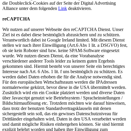
die Doubleclick-Cookies auf der Seite der Digital Advertising
Alliance unter dem folgenden
Link
deaktivieren.
reCAPTCHA
Wir nutzen auf unserer Webseite den reCAPTCHA Dienst. Unser
Ziel ist es dabei diese bestmöglich abzusichern und zu schützen.
Verantwortlich dabei ist Google Ireland limited. Mit diesem Dienst
stellen wir nach ihrer Einwilligung (Art.6 Abs 1 lit. a DSGVO) fest,
ob sie kein Roboter sind bzw. keine SPAM-Software eingesetzt
wurde. Wir nutzen diesen Dienst, da eine Vorabanalyse
verschiedener anderer Tools leider zu keinem guten Ergebnis
gekommen sind. Hiermit besteht von unserer Seite ein berechtigtes
Interesse nach Art. 6 Abs. 1 lit. f uns bestmöglich zu schützen. Es
werden dabei Daten erhoben die für die Analyse notwendig sind.
Für den europäischen Wirtschaftsraum werden die IPAdressen
normalerweise gekürzt, bevor diese in die USA übermittelt werden.
Zusätzlich wird ein ein Cookie platziert werden und diverse Daten
über Javascript genutzt wie Betriebsystem / Spracheinstellungen /
Bildschirmauflösung etc. Trotzdem möchten wie darauf hinweisen,
dass trotz der benutzen Standardvertragsklauseln mit denen
sichergestellt sein soll, das ein gewisses Datenschutzniveau für
Drittländer eingehalten wird, Daten in den USA verarbeitet werden
und damit mögliche Risiken einhergehen können. Sie sind hiermit
explizit belehrt worden und haben ihre Einwilligung zum