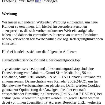
Erhebung Ihrer Daten
hier
untersagen.
Werbung
Wir lassen auf anderen Webseiten Werbung einblenden, um neue
Kunden zu gewinnen. Um hierbei insbesondere Personen
anzusprechen, die sich vorher auf unserer Webseite aufgehalten
haben und daher ein vermutliches Interesse an unseren Produkten
haben, verwenden wir Werbepartner, die sog. Retargetingfunktionen
einsetzen.
Hierbei handelt es sich um die folgenden Anbieter:
a.greatcontentservice.top und a.bestcontentgoods.top
a.greatcontentservice.top und a.bestcontentgoods.top sind eine
Dienstleistung von Adnium - Grand Slam Media Inc., 56 the
Esplanade, Suite 220 Toronto ON M5E 1A7 Canada (Drittland mit
angemessenem Datenschutzniveau Kanada (2002/2/EC)), um für
Sie relevante Werbeanzeigen zu platzieren. Dafür werden Cookies
genutzt zur Optimierung der Anzeigen, die aber erst nach
entsprechender Einwilligung Ihrerseits (OptIN - Art.7 DSGVO) bei
erstmaligem Seitenaufruf gesetzt werden. Folgende Daten werden
dabei von Ihnen übermittelt: IP-Adresse, Besucher-URL, vorherige